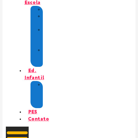
Escola
História
Proposta
Pedagógica
Regras
de
convivência
Calendário
Escolar
2026
Ed.
Infantil
Lista
de
Material
2026
PES
Contato