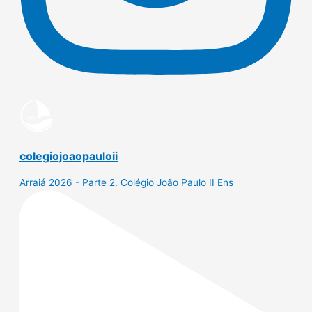
colegiojoaopauloii
Arraiá 2026 - Parte 2. Colégio João Paulo II Ens