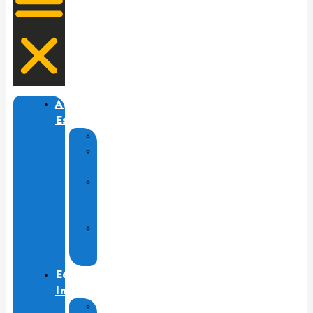
A
Escola
História
Proposta
Pedagógica
Regras
de
convivência
Calendário
Escolar
2026
Ed.
Infantil
Lista