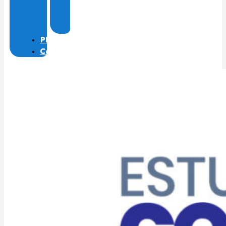
de
Material
2026
PES
Contato